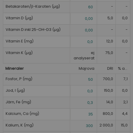
Betakaroten/β-Karoten (µg)
-
-
60
Vitamin D (µg)
5,0
0,0
0,00
Vitamin D inkl 25-OH-D3 (µg)
-
-
0,00
Vitamin E (mg)
12,0
0,0
0,0
Vitamin K (µg)
ej
75,0
-
analyserat
Mineraler
Majrova
DRI
% av DRI
Fosfor, P (mg)
700,0
7,1
50
Jod, I (µg)
150,0
0,0
0,0
Järn, Fe (mg)
14,0
2,1
0,3
Kalcium, Ca (mg)
800,0
4,4
35
Kalium, K (mg)
2 000,0
15,0
300