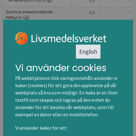
Arakidinsyra C20:0 (g)
-
-
0,0
Summa enkelomättade
-
-
0,0
fettsyror (g)
Palmitoljesyra C16:1 (g)
-
-
0,0
Oljesyra C18:1 (g)
-
-
0,0
English
Summa fleromättade fettsyror
-
-
0,1
(g)
Vi använder cookies
Linolsyra C18:2 (g)
-
-
0,1
På webbtjänsten Sök näringsinnehåll använder vi
Linolensyra C18:3 (g)
-
-
0,1
kakor (cookies) för att göra din upplevelse på vår
Arakidonsyra C20:4 (g)
-
-
webbplats så bra som möjligt. En kaka är en liten
0,0
textfil som skapas och lagras på den enhet du
EPA (C20:5) (g)
-
-
0,0
använder för att besöka vår webbplats, som till
exempel en dator eller en mobiltelefon.
DPA (C22:5) (g)
-
-
0,0
DHA (C22:6) (g)
-
-
Vi använder kakor för att:
0,0