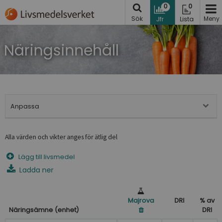
Hoppa
0
0
till
Sök
Meny
Jfr
Lista
innehåll
Näringsinnehåll
Anpassa
Alla värden och vikter anges för ätlig del
Lägg till livsmedel
Ladda ner
Majrova
DRI
% av
Näringsämne (enhet)
DRI