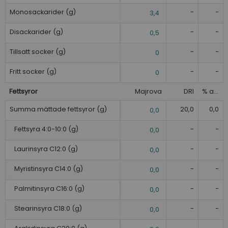
Monosackarider (g)
-
-
3,4
Disackarider (g)
-
-
0,5
Tillsatt socker (g)
-
-
0
Fritt socker (g)
-
-
0
Fettsyror
Majrova
DRI
% av DRI
Summa mättade fettsyror (g)
20,0
0,0
0,0
Fettsyra 4:0-10:0 (g)
-
-
0,0
Laurinsyra C12:0 (g)
-
-
0,0
Myristinsyra C14:0 (g)
-
-
0,0
Palmitinsyra C16:0 (g)
-
-
0,0
Stearinsyra C18:0 (g)
-
-
0,0