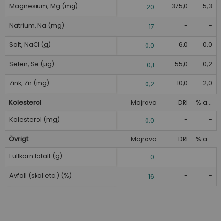
Magnesium, Mg (mg)
375,0
5,3
20
Natrium, Na (mg)
-
-
17
Salt, NaCl (g)
6,0
0,0
0,0
Selen, Se (µg)
55,0
0,2
0,1
Zink, Zn (mg)
10,0
2,0
0,2
Kolesterol
Majrova
DRI
% av DRI
Kolesterol (mg)
-
-
0,0
Övrigt
Majrova
DRI
% av DRI
Fullkorn totalt (g)
-
-
0
Avfall (skal etc.) (%)
-
-
16