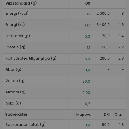
Vikt standard (g)
100
Energi (kcal)
2 000,0
1,8
35
Energi (kJ)
8 400,0
1,8
147
Fett, totalt (g)
70,0
0,4
0,3
Protein (g)
50,0
2,2
1,1
Kolhydrater, tillgängliga (g)
260,0
2,3
6,0
Fiber (g)
-
-
1,9
Vatten (g)
-
-
90,0
Alkohol (g)
-
-
0,00
Aska (g)
-
-
0,7
Sockerarter
Majrova
DRI
% av DRI
Sockerarter, totalt (g)
90,0
4,3
3,9