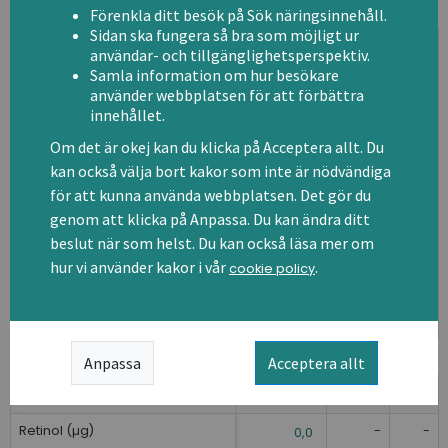
Vattenlösliga vitaminer
Majrova
DRI
% av DRI
Förenkla ditt besök på Sök näringsinnehåll.
Sidan ska fungera så bra som möjligt ur
Tiamin (mg)
1,1
3,6
0,04
användar- och tillgänglighetsperspektiv.
Samla information om hur besökare
Riboflavin (mg)
1,4
2,9
0,04
använder webbplatsen för att förbättra
innehållet.
Niacin (mg)
16,0
6,2
1,00
Om det är okej kan du klicka på Acceptera allt. Du
Niacinekvivalenter (NE/mg)
-
-
1,18
kan också välja bort kakor som inte är nödvändiga
för att kunna använda webbplatsen. Det gör du
Vitamin B6 (mg)
1,4
5,7
0,08
genom att klicka på Anpassa. Du kan ändra ditt
Folat, totalt (µg)
200,0
10,0
beslut när som helst. Du kan också läsa mer om
20,0
hur vi använder kakor i vår
.
cookie policy
Vitamin B12 (µg)
2,5
0,0
0,00
Vitamin C (mg)
80,0
20,0
16,0
Fettlösliga vitaminer
Majrova
DRI
% av DRI
Anpassa
Acceptera allt
Vitamin A (RE/µg)
800,0
0,6
5,0
Retinol (µg)
-
-
0,0